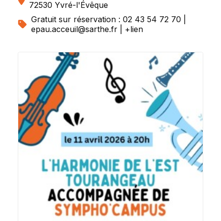
72530 Yvré-l'Évêque
Gratuit sur réservation : 02 43 54 72 70 |
epau.acceuil@sarthe.fr | +lien