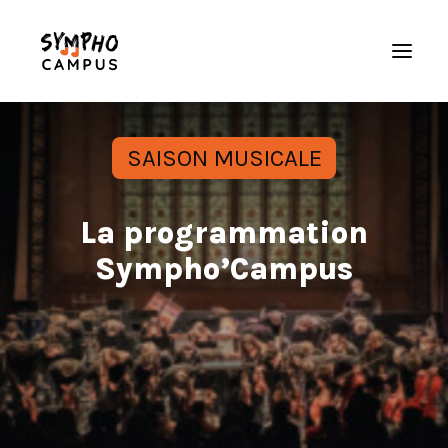
Accueil
SAISON MUSICALE
L’orchestre
Saison musicale
La programmation
Actualités
Sympho’Campus
Galerie
Nous soutenir
Espace musicien