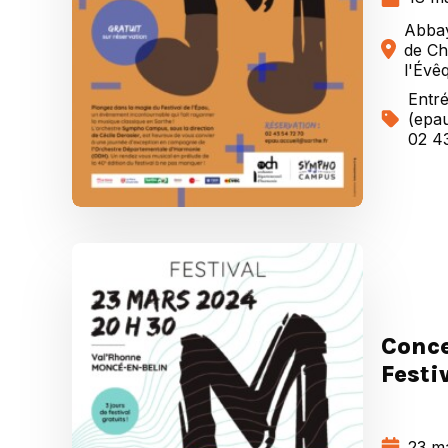
Abbay
de Ch
l'Évê
Entré
(epau
02 4
Conce
Festi
23 m