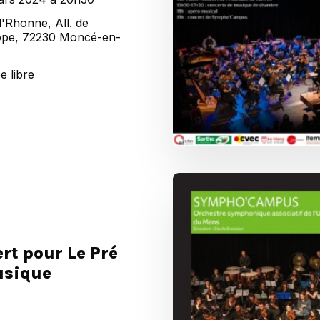
l'Rhonne, All. de
ope, 72230 Moncé-en-
e libre
rt pour Le Pré
usique