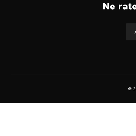
Ne rat
©
2