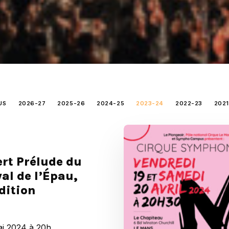
US
2026-27
2025-26
2024-25
2023-24
2022-23
2021
rt Prélude du
val de l’Épau,
dition
ai 2024 à 20h