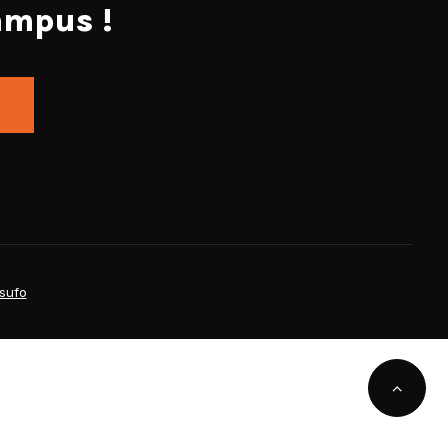
ampus !
sufo