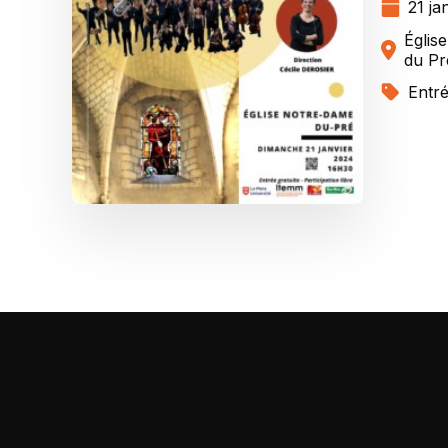
21 ja
Églis
du Pr
Entré