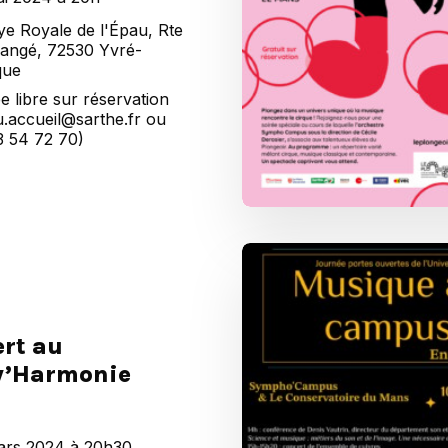
e Royale de l'Épau, Rte
angé, 72530 Yvré-
que
e libre sur réservation
.accueil@sarthe.fr ou
3 54 72 70)
rt au
v’Harmonie
ars 2024 à 20h30