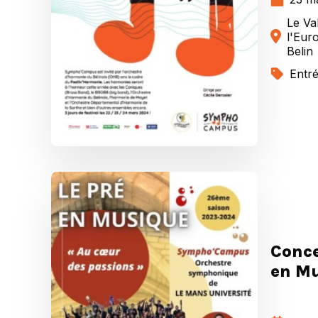
Le Va
l'Eur
Belin
Entré
Conce
en M