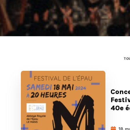
TO
Conce
Festi
40e é
18 m