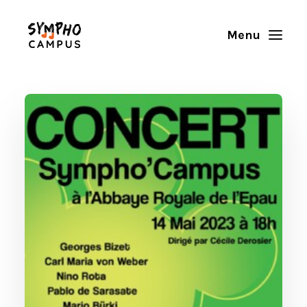
Accueil
L’orchestre
Saison musicale
Actualités
Galerie
Nous soutenir
Espace musicien