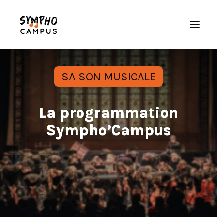
Accueil
SAISON MUSICALE
L’orchestre
Saison musicale
La programmation
Actualités
Sympho’Campus
Galerie
Nous soutenir
Espace musicien