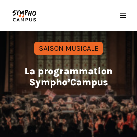
Accueil
SAISON MUSICALE
L’orchestre
Saison musicale
La programmation
Actualités
Sympho’Campus
Galerie
Nous soutenir
Espace musicien